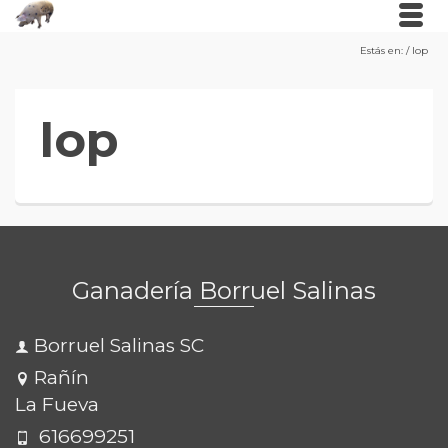
Estás en:
/
lop
lop
Ganadería Borruel Salinas
Borruel Salinas SC
Rañín
La Fueva
616699251