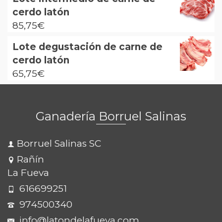
cerdo latón
85,75
€
Lote degustación de carne de
cerdo latón
65,75
€
Ganadería Borruel Salinas
Borruel Salinas SC
Rañín
La Fueva
616699251
974500340
info@latondelafueva.com