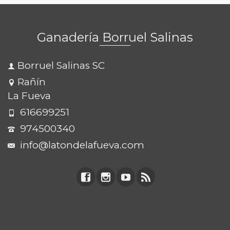
Ganadería Borruel Salinas
Borruel Salinas SC
Rañín
La Fueva
616699251
974500340
info@latondelafueva.com