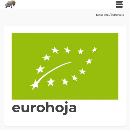
Estás en:
/
eurohoja
eurohoja