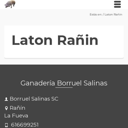
Estás en:
/
Laton Rañin
Laton Rañin
Ganadería Borruel Salinas
Borruel Salinas SC
Rañín
La Fueva
616699251