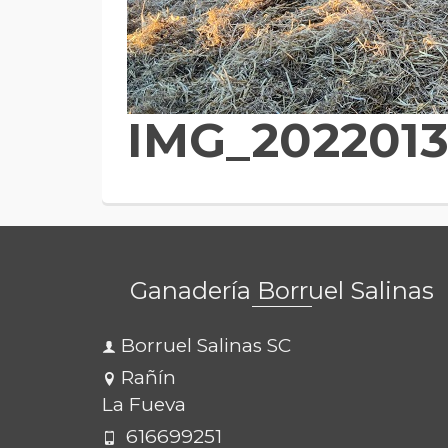
IMG_2022013
Ganadería Borruel Salinas
Borruel Salinas SC
Rañín
La Fueva
616699251