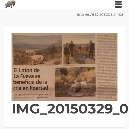
Estás en:
/
IMG_20150329_014923
IMG_20150329_0