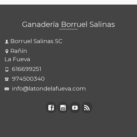
Ganadería Borruel Salinas
Borruel Salinas SC
Rañín
La Fueva
616699251
974500340
info@latondelafueva.com