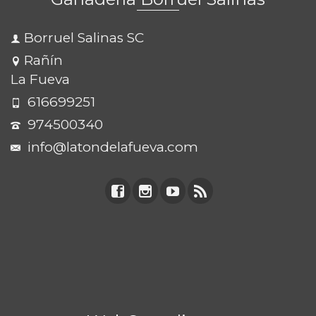
Borruel Salinas SC
Rañín
La Fueva
616699251
974500340
info@latondelafueva.com