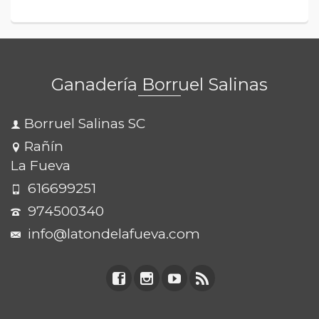
Ganadería Borruel Salinas
Borruel Salinas SC
Rañín
La Fueva
616699251
974500340
info@latondelafueva.com