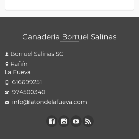
Ganadería Borruel Salinas
Borruel Salinas SC
Rañín
La Fueva
616699251
974500340
info@latondelafueva.com