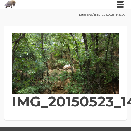
Estás en:
/
IMG_20150523_143526
IMG_20150523_1