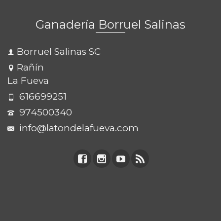
Ganadería Borruel Salinas
Borruel Salinas SC
Rañín
La Fueva
616699251
974500340
info@latondelafueva.com