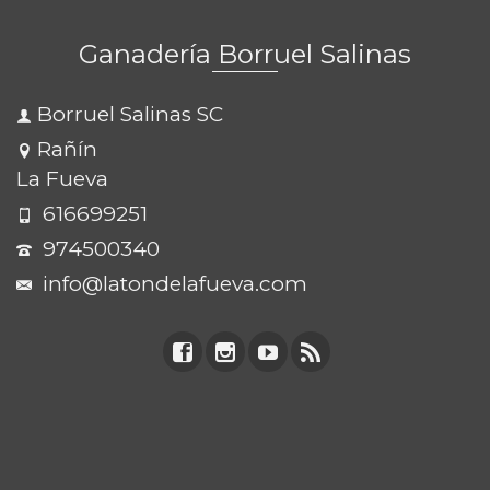
Ganadería Borruel Salinas
Borruel Salinas SC
Rañín
La Fueva
616699251
974500340
info@latondelafueva.com