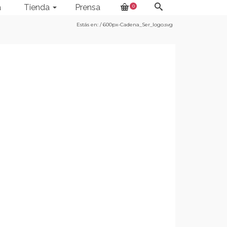
a
Tienda
Prensa
0
Estás en:
/
600px-Cadena_Ser_logo.svg