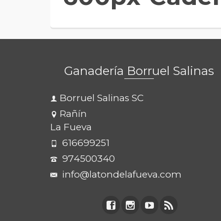
Ganadería Borruel Salinas
Borruel Salinas SC
Rañín
La Fueva
616699251
974500340
info@latondelafueva.com