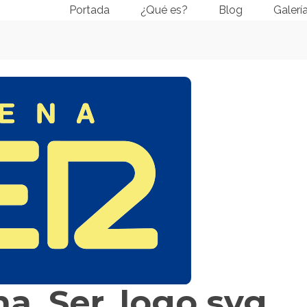
Portada
¿Qué es?
Blog
Galerí
a_Ser_logo.svg