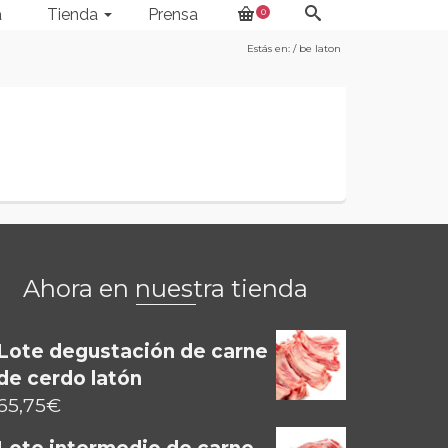
a
Tienda
Prensa
0
Estás en:
/
be laton
Ahora en nuestra tienda
Lote degustación de carne
de cerdo latón
65,75
€