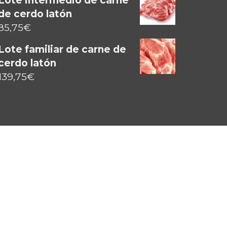
Lote intermedio de carne
de cerdo latón
85,75
€
Lote familiar de carne de
cerdo latón
139,75
€