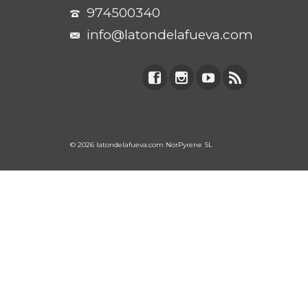
974500340
info@latondelafueva.com
© 2026 latondelafueva.com NorPyrene SL