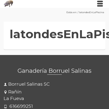
Estás en:
/
latondesEnLaPiscina
latondesEnLaPi
Ganadería Borruel Salinas
Borruel Salinas SC
Rañín
La Fueva
616699251