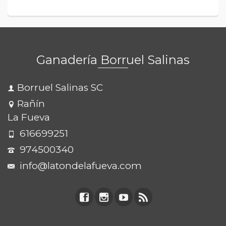
Ganadería Borruel Salinas
Borruel Salinas SC
Rañín
La Fueva
616699251
974500340
info@latondelafueva.com