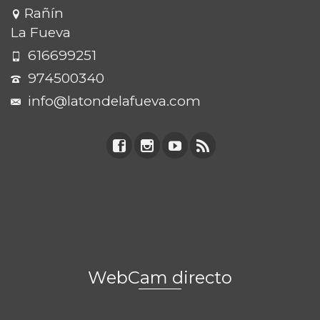
Rañín
La Fueva
616699251
974500340
info@latondelafueva.com
WebCam directo