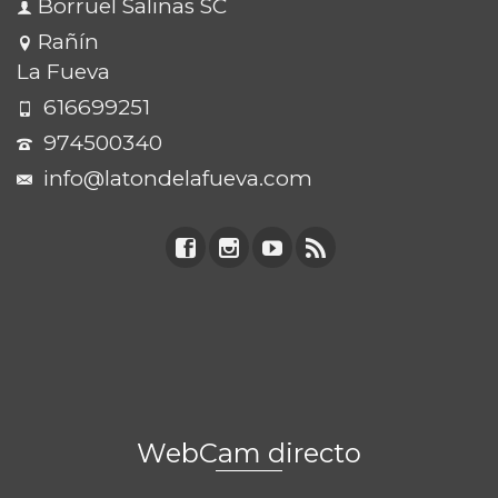
Borruel Salinas SC
Rañín
La Fueva
616699251
974500340
info@latondelafueva.com
WebCam directo