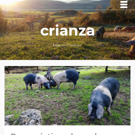
crianza
Estás en:
/
“crianza“