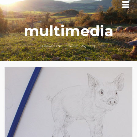
multimedia
Estás en:
/
“multimedia“
(Página 2)