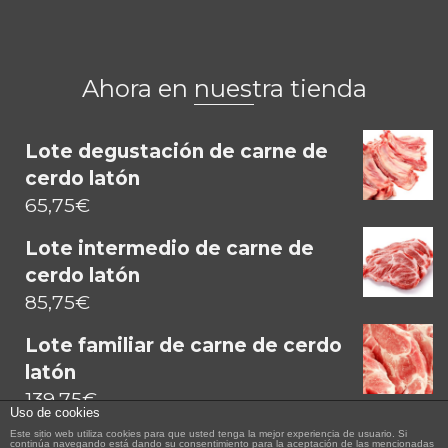
Ahora en nuestra tienda
Lote degustación de carne de
cerdo latón
65,75
€
Lote intermedio de carne de
cerdo latón
85,75
€
Lote familiar de carne de cerdo
latón
139,75
€
Uso de cookies
Este sitio web utiliza cookies para que usted tenga la mejor experiencia de usuario. Si
continúa navegando está dando su consentimiento para la aceptación de las mencionadas