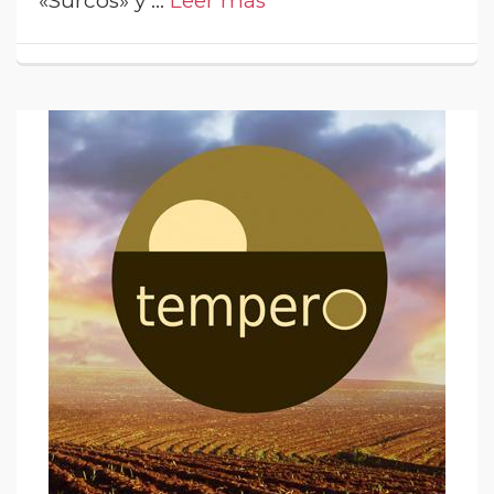
«Surcos» y …
Leer más