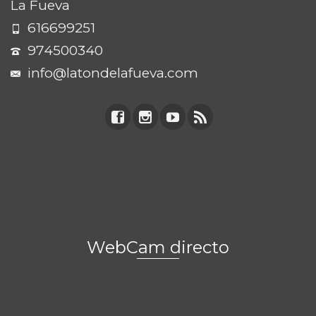
La Fueva
616699251
974500340
info@latondelafueva.com
WebCam directo