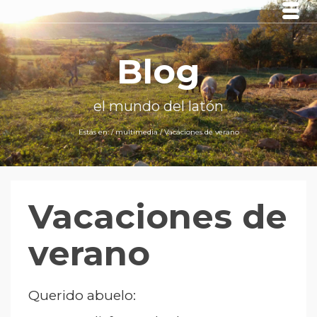
Blog
el mundo del latón
Estás en:
/
multimedia
/
Vacaciones de verano
Vacaciones de
verano
Querido abuelo: