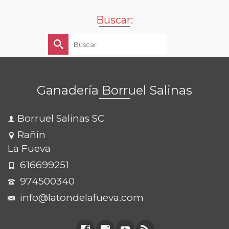
Buscar:
Buscar
por:
Ganadería Borruel Salinas
Borruel Salinas SC
Rañín
La Fueva
616699251
974500340
info@latondelafueva.com