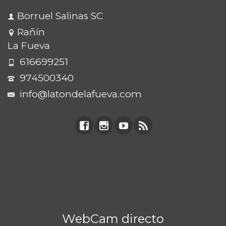
Borruel Salinas SC
Rañín
La Fueva
616699251
974500340
info@latondelafueva.com
WebCam directo