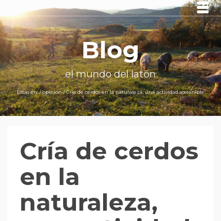
Blog
el mundo del latón
Estás en:
/
opinión
/
Cría de cerdos en la naturaleza, una actividad sostenible
Cría de cerdos
en la
naturaleza,