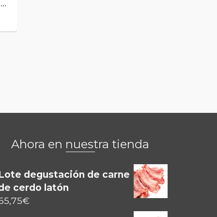
..
El Latón de La
El diario del
Fueva ha sido
AltoAragón
motivo de un
comenta nuestra
bonito reportaje
participación en
en el programa...
las jornadas de
Leer más
venta online
celebradas en...
Leer más
Ahora en nuestra tienda
Lote degustación de carne
de cerdo latón
65,75
€