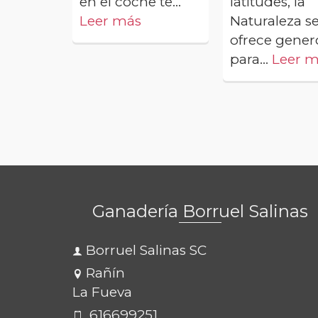
en el coche te...
latitudes, la
Leer más
Naturaleza s
ofrece gener
para...
Leer 
Ganadería Borruel Salinas
Borruel Salinas SC
Rañín
La Fueva
616699251