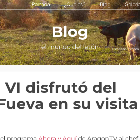
Portada
¿Qué es?
Blog
Galerí
Blog
el mundo del latón
Estás en:
/
prensa
 VI disfrutó del
Fueva en su visita
o el programa
Ahora y Aquí
de AragonTV al chef