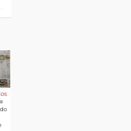
tos
El Latón de La
Nuestra
Fueva en el
participación en
a
programa
las jornadas de
rdo
Tempero de
venta online –
Aragón
Diario del
e
Televisión
AltoAragón