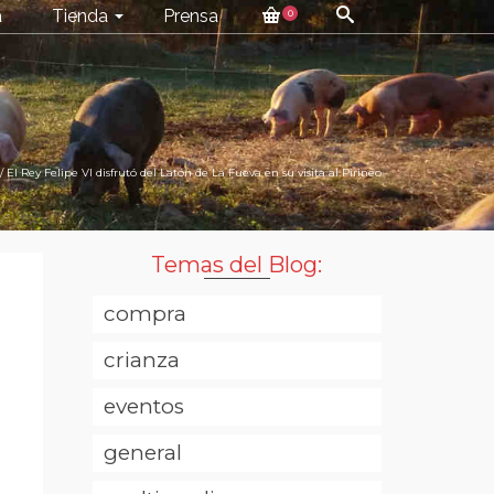
a
Tienda
Prensa
0
/
El Rey Felipe VI disfrutó del Latón de La Fueva en su visita al Pirineo
Temas del Blog:
compra
crianza
eventos
general