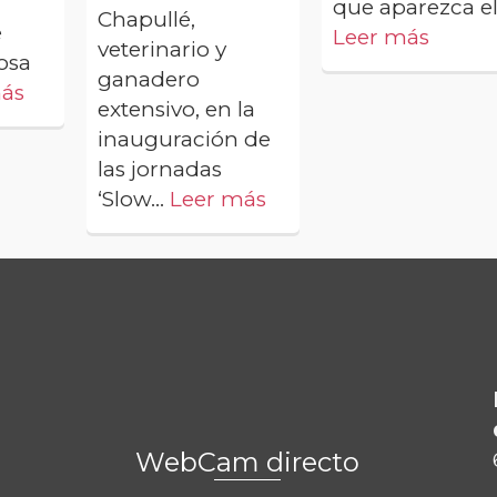
que aparezca el.
Chapullé,
e
Leer más
veterinario y
osa
ganadero
más
extensivo, en la
inauguración de
las jornadas
‘Slow...
Leer más
WebCam directo