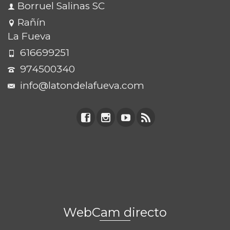
Borruel Salinas SC
Rañín
La Fueva
616699251
974500340
info@latondelafueva.com
WebCam directo