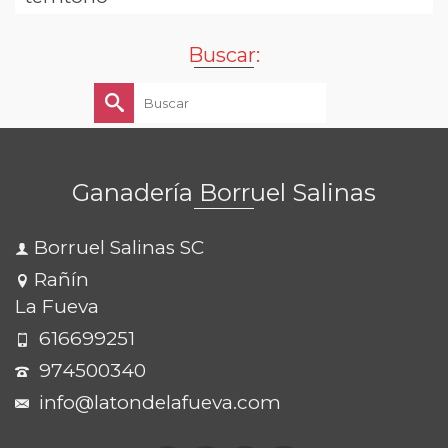
Buscar:
Buscar
por:
Ganadería Borruel Salinas
Borruel Salinas SC
Rañín
La Fueva
616699251
974500340
info@latondelafueva.com