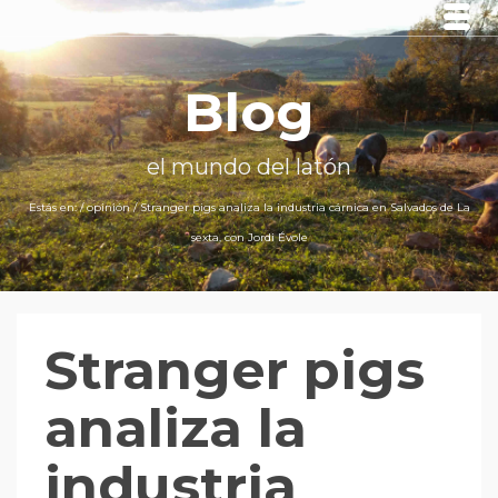
Blog
el mundo del latón
Estás en:
/
opinión
/
Stranger pigs analiza la industria cárnica en Salvados de La
sexta, con Jordi Évole
Stranger pigs
analiza la
industria