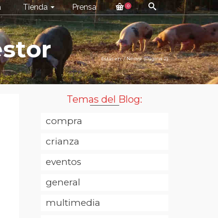
a
Tienda
Prensa
0
éstor
Estás en:
/
Néstor
(Página 2)
Temas del Blog:
compra
crianza
eventos
general
multimedia