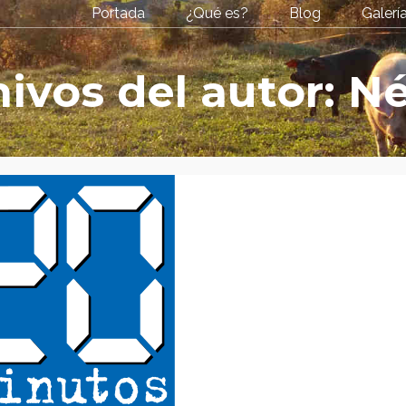
Portada
¿Qué es?
Blog
Galerí
ivos del autor: N