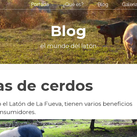
Portada
¿Qué es?
Blog
Galerí
Blog
el mundo del latón
as de cerdos
 el Latón de La Fueva, tienen varios beneficios
consumidores.