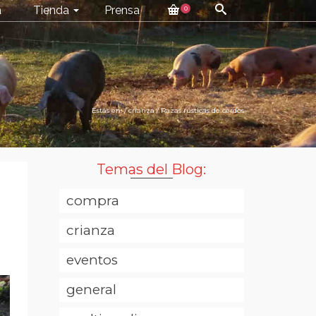
a
Tienda
Prensa
0
Estás en:
/
crianza
/
Razas rústicas de cerdos
Temas del Blog:
compra
crianza
eventos
general