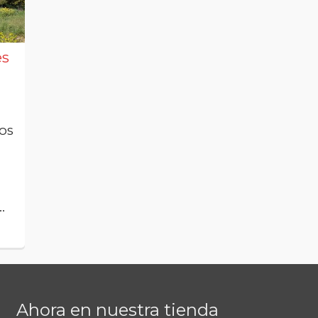
es
Cerdos del
Latones por el
Pirineo, Latón de
mundo
La Fueva
Esta semana
Cerdos del
hemos dado en
Pirineo; los
os
nuestra página en
Latones de La
Facebook con
Fueva crecen
una alternativa
bajo las
estadounidense
majestuosas
.
que se...
Leer más
montañas del
Pirineo...
Leer más
Ahora en nuestra tienda