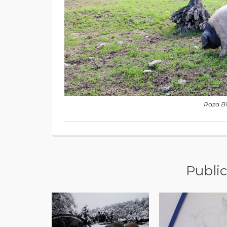
Raza B
Public