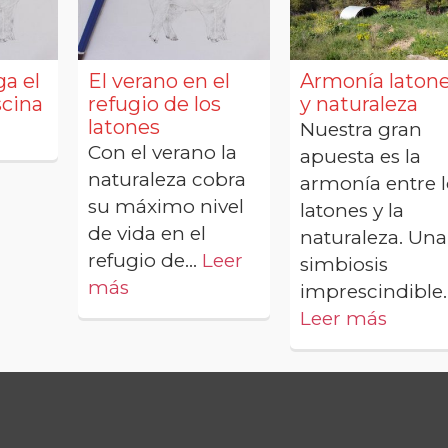
ga el
El verano en el
Armonía laton
iscina
refugio de los
y naturaleza
latones
Nuestra gran
Con el verano la
apuesta es la
naturaleza cobra
armonía entre l
su máximo nivel
latones y la
de vida en el
naturaleza. Una
refugio de...
Leer
simbiosis
más
imprescindible..
Leer más