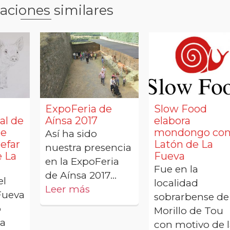
aciones similares
ExpoFeria de
Slow Food
al de
Aínsa 2017
elabora
de
mondongo co
Así ha sido
efar
Latón de La
nuestra presencia
e La
Fueva
en la ExpoFeria
Fue en la
de Aínsa 2017…
el
localidad
Leer más
Fueva
sobrarbense de
o
Morillo de Tou
a
con motivo de 