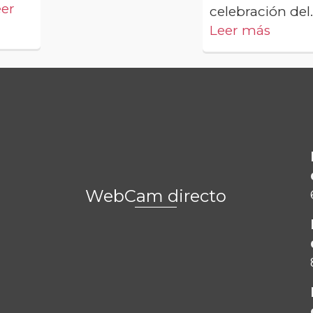
eer
celebración del..
Leer más
WebCam directo