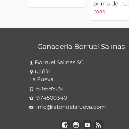
prima de...
L
más
Ganadería Borruel Salinas
Borruel Salinas SC
Rañín
La Fueva
616699251
974500340
info@latondelafueva.com