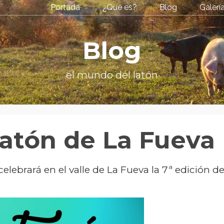
Portada
¿Qué es?
Blog
Galerí
Blog
el mundo del latón
Latón de La Fueva
elebrará en el valle de La Fueva la 7ª edición d