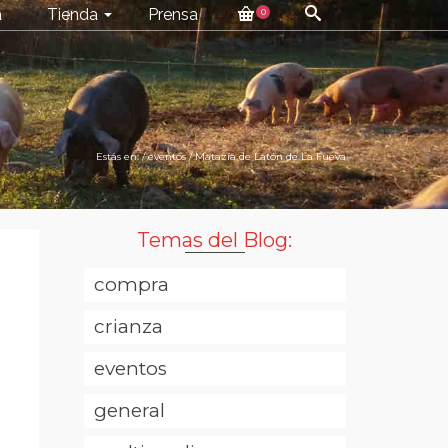
a
Tienda
Prensa
0
Estás en:
/
eventos
/
Matazía de Latón de La Fueva
Temas del Blog:
compra
crianza
e
eventos
general