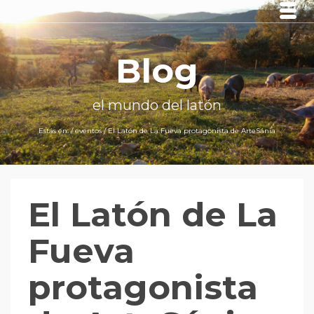
Blog
el mundo del latón
Estás en:
/
eventos
/
El Latón de La Fueva protagonista de ArteSánia
El Latón de La
Fueva
protagonista