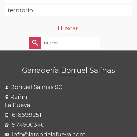
territorio
Buscar:
Buscar
por:
Ganadería Borruel Salinas
Borruel Salinas SC
Rañín
La Fueva
616699251
974500340
info@latondelafueva.com