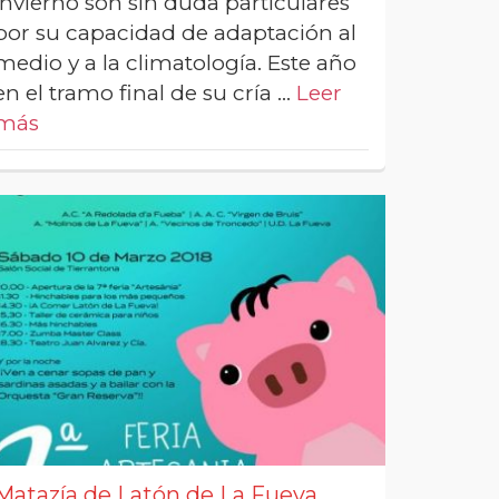
invierno son sin duda particulares
por su capacidad de adaptación al
medio y a la climatología. Este año
en el tramo final de su cría …
Leer
más
Matazía de Latón de La Fueva