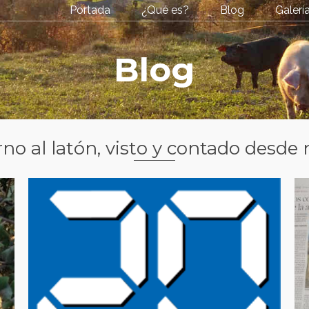
Portada
¿Qué es?
Blog
Galerí
Blog
rno al latón, visto y contado desde 