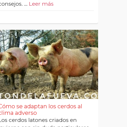
consejos. …
Leer más
Cómo se adaptan los cerdos al
clima adverso
Los cerdos latones criados en