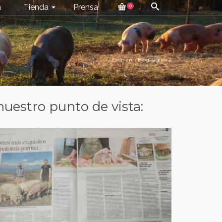
a
Tienda
Prensa
0
Estás en:
/
Blog
Página 2
nuestro punto de vista: